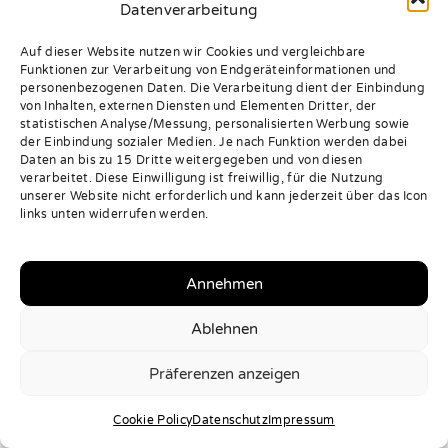
Telefon
Home
Datenverarbeitung
Über uns
+49 176 234
Auf dieser Website nutzen wir Cookies und vergleichbare
Unser
333 60
Funktionen zur Verarbeitung von Endgeräteinformationen und
Bestand
personenbezogenen Daten. Die Verarbeitung dient der Einbindung
Öffnungszeiten
von Inhalten, externen Diensten und Elementen Dritter, der
Autoankauf
Mon - Freitag:
statistischen Analyse/Messung, personalisierten Werbung sowie
Kontakte
der Einbindung sozialer Medien. Je nach Funktion werden dabei
08:00 bis
Daten an bis zu 15 Dritte weitergegeben und von diesen
Folge uns
17:00
verarbeitet. Diese Einwilligung ist freiwillig, für die Nutzung
auf
unserer Website nicht erforderlich und kann jederzeit über das Icon
Samstag:
Marienfelder
links unten widerrufen werden.
09:00 bis
Str. 10/8
12:00
LH35, 88069
Annehmen
Impressum
Tettnang
Datenschutz
Ablehnen
Präferenzen anzeigen
Alle Rechte Vorbehalten | Entwickelt von
autohandel3.de
WhatsApp
Cookie Policy
Datenschutz
Impressum